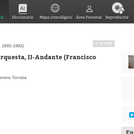
ca
Diccionario
Mapa cronológico
Área Personal
Reproductor
VOLVER
 1891-1982)
orquesta, II-Andante (Francisco
Moreno Torroba
En