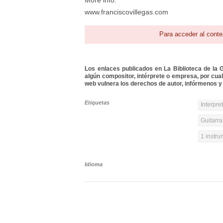
More info:
www.franciscovillegas.com
Para acceder al conte
Los enlaces publicados en La Biblioteca de la Gu
algún compositor, intérprete o empresa, por cua
web vulnera los derechos de autor, infórmenos y 
Etiquetas
Interpre
Guitarra
1 instr
Idioma