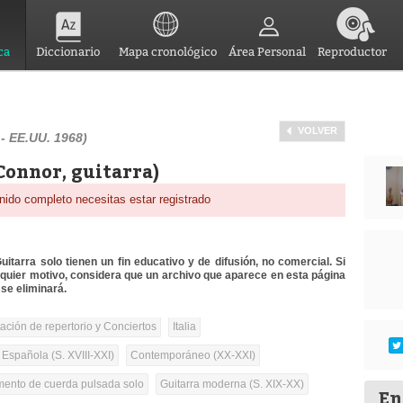
ca
Diccionario
Mapa cronológico
Área Personal
Reproductor
VOLVER
 - EE.UU. 1968)
onnor, guitarra)
nido completo necesitas estar registrado
itarra solo tienen un fin educativo y de difusión, no comercial. Si
lquier motivo, considera que un archivo que aparece en esta página
se eliminará.
tación de repertorio y Conciertos
Italia
 Española (S. XVIII-XXI)
Contemporáneo (XX-XXI)
umento de cuerda pulsada solo
Guitarra moderna (S. XIX-XX)
En