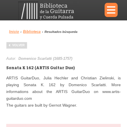
×
Inicio
Biblioteca
›
›
Resultados búsqueda
Menu
VOLVER
Biblioteca
Diccionario
Autor:
Domenico Scarlatti (1685-1757)
Sonata K 162 (ARTIS Guitar Duo)
ARTIS GuitarDuo, Julia Hechler and Christian Zielinski, is
playing Sonata K. 162 by Domenico Scarlatti. More
Área personal
Reproductor
informations about the ARTIS GuitarDuo on www.artis-
guitarduo.com
The guitars are built by Gernot Wagner.