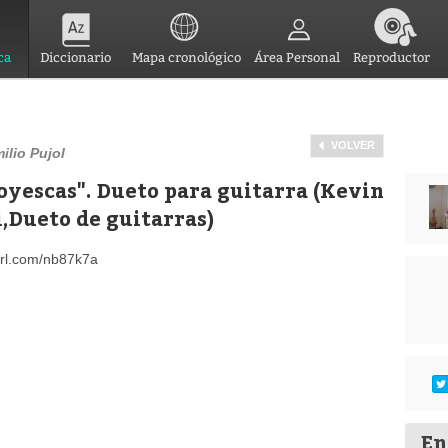
ca
Diccionario
Mapa cronológico
Área Personal
Reproductor
VOLVER
ilio Pujol
oyescas". Dueto para guitarra (Kevin
,Dueto de guitarras)
yurl.com/nb87k7a
En