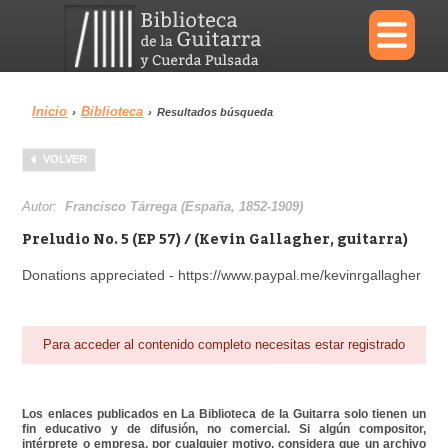
×
Inicio
Biblioteca
›
›
Resultados búsqueda
Menu
VOLVER
Biblioteca
Diccionario
Autor:
Francisco Tárrega (España, 1852-1909)
Preludio No. 5 (EP 57) / (Kevin Gallagher, guitarra)
Donations appreciated - https://www.paypal.me/kevinrgallagher
Área personal
Reproductor
Para acceder al contenido completo necesitas estar registrado
Los enlaces publicados en La Biblioteca de la Guitarra solo tienen un
fin educativo y de difusión, no comercial. Si algún compositor,
intérprete o empresa, por cualquier motivo, considera que un archivo