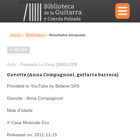
×
Inicio
Biblioteca
›
›
Resultados búsqueda
Menu
VOLVER
Biblioteca
Diccionario
Autor:
Francois Le Cocq (1685-1729)
Gavotte (Anna Compagnoni, guitarra barroca)
Provided to YouTube by Believe SAS
Área personal
Reproductor
Gavotte · Anna Compagnoni
Note d'istanti
℗ Casa Musicale Eco
Released on: 2011-12-15