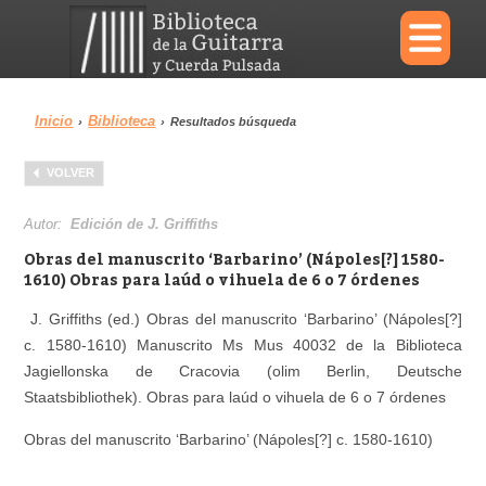
×
Inicio
Biblioteca
›
›
Resultados búsqueda
Menu
VOLVER
Biblioteca
Diccionario
Autor:
Edición de J. Griffiths
Obras del manuscrito ‘Barbarino’ (Nápoles[?] 1580-
1610) Obras para laúd o vihuela de 6 o 7 órdenes
J. Griffiths (ed.) Obras del manuscrito ‘Barbarino’ (Nápoles[?]
Área personal
Reproductor
c. 1580-1610) Manuscrito Ms Mus 40032 de la Biblioteca
Jagiellonska de Cracovia (olim Berlin, Deutsche
Staatsbibliothek). Obras para laúd o vihuela de 6 o 7 órdenes
Obras del manuscrito ‘Barbarino’ (Nápoles[?] c. 1580-1610)