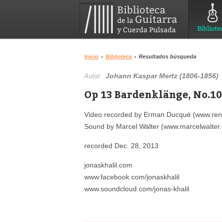
Bibliote
Inicio
›
Biblioteca
›
Resultados búsqueda
Johann Kaspar Mertz (1806-1856)
Autor:
Op 13 Bardenklänge, No.10 
Video recorded by Erman Ducqué (www.rend
Sound by Marcel Walter (www.marcelwalter
recorded Dec. 28, 2013
jonaskhalil.com
www.facebook.com/jonaskhalil
www.soundcloud.com/jonas-khalil