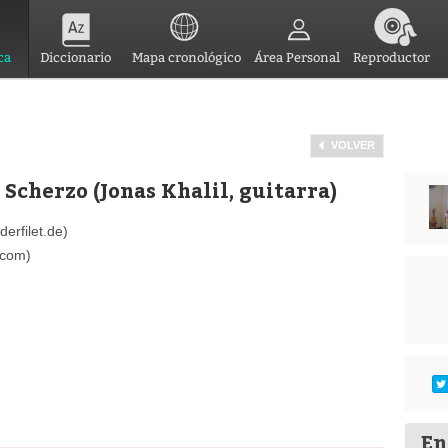
ca
Diccionario
Mapa cronológico
Área Personal
Reproductor
VOLVER
Scherzo (Jonas Khalil, guitarra)
erfilet.de)
.com)
En