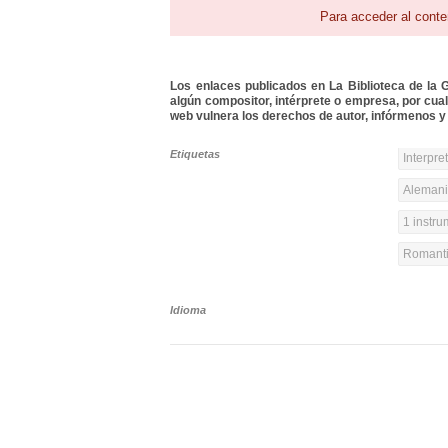
Para acceder al conte
Los enlaces publicados en La Biblioteca de la Gu
algún compositor, intérprete o empresa, por cua
web vulnera los derechos de autor, infórmenos y 
Etiquetas
Interpre
Alemania
1 instr
Romanti
Idioma