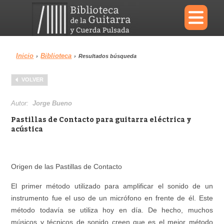
×
Inicio
Biblioteca
›
›
Resultados búsqueda
Menu
VOLVER
Biblioteca
Diccionario
Autor:
Jorge Bueno
Pastillas de Contacto para guitarra eléctrica y
acústica
Área personal
Reproductor
Origen de las Pastillas de Contacto
El primer método utilizado para amplificar el sonido de un
instrumento fue el uso de un micrófono en frente de él. Este
método todavía se utiliza hoy en día. De hecho, muchos
músicos y técnicos de sonido creen que es el mejor método