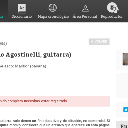
ca
Diccionario
Mapa cronológico
Área Personal
Reproductor
VOLVER
984)
o Agostinelli, guitarra)
Velasco: Mariflor (pavana)
nido completo necesitas estar registrado
itarra solo tienen un fin educativo y de difusión, no comercial. Si
En
lquier motivo, considera que un archivo que aparece en esta página