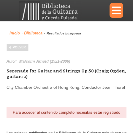
×
Inicio
Biblioteca
›
›
Resultados búsqueda
Menu
VOLVER
Biblioteca
Diccionario
Autor:
Malcolm Arnold (1921-2006)
Serenade for Guitar and Strings Op.50 (Craig Ogden,
guitarra)
City Chamber Orchestra of Hong Kong, Conductor Jean Thorel
Área personal
Reproductor
Para acceder al contenido completo necesitas estar registrado
Los enlaces publicados en La Biblioteca de la Guitarra solo tienen un