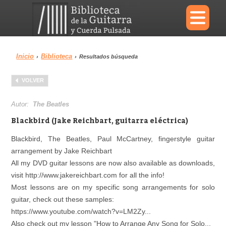
×
Inicio
Biblioteca
›
›
Resultados búsqueda
Menu
VOLVER
Biblioteca
Diccionario
Autor:
The Beatles
Blackbird (Jake Reichbart, guitarra eléctrica)
Blackbird, The Beatles, Paul McCartney, fingerstyle guitar
arrangement by Jake Reichbart
Área personal
Reproductor
All my DVD guitar lessons are now also available as downloads,
visit http://www.jakereichbart.com for all the info!
Most lessons are on my specific song arrangements for solo
guitar, check out these samples:
https://www.youtube.com/watch?v=LM2Zy...
Also check out my lesson "How to Arrange Any Song for Solo...