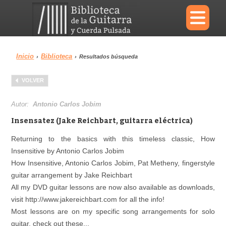
×
Inicio
Biblioteca
›
›
Resultados búsqueda
Menu
VOLVER
Biblioteca
Diccionario
Autor:
Antonio Carlos Jobim
Insensatez (Jake Reichbart, guitarra eléctrica)
Returning to the basics with this timeless classic, How
Insensitive by Antonio Carlos Jobim
Área personal
Reproductor
How Insensitive, Antonio Carlos Jobim, Pat Metheny, fingerstyle
guitar arrangement by Jake Reichbart
All my DVD guitar lessons are now also available as downloads,
visit http://www.jakereichbart.com for all the info!
Most lessons are on my specific song arrangements for solo
guitar, check out these...