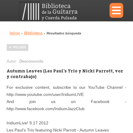
×
Inicio
Biblioteca
›
›
Resultados búsqueda
Menu
VOLVER
Biblioteca
Diccionario
Autor:
Desconocido
Autumn Leaves (Les Paul's Trio y Nicki Parrott, voz
y contrabajo)
For exclusive content, subscribe to our YouTube Channel -
Área personal
Reproductor
http://www.youtube.com/user/IridiumLIVE
And join us on Facebook -
http://www.facebook.com/IridiumJazzClub
IridiumLive! 9.17.2012
Les Paul's Trio featuring Nicki Parrott - Autumn Leaves