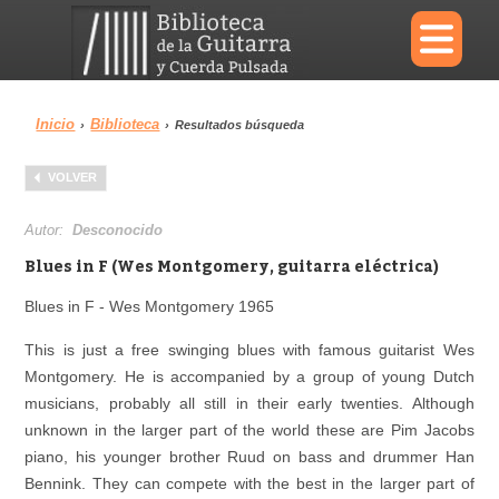
×
Inicio
Biblioteca
›
›
Resultados búsqueda
Menu
VOLVER
Biblioteca
Diccionario
Autor:
Desconocido
Blues in F (Wes Montgomery, guitarra eléctrica)
Blues in F - Wes Montgomery 1965
Área personal
Reproductor
This is just a free swinging blues with famous guitarist Wes
Montgomery. He is accompanied by a group of young Dutch
musicians, probably all still in their early twenties. Although
unknown in the larger part of the world these are Pim Jacobs
piano, his younger brother Ruud on bass and drummer Han
Bennink. They can compete with the best in the larger part of