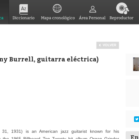
ca
Diccionario
Mapa cronológico
Área Personal
Reproductor
VOLVER
y Burrell, guitarra eléctrica)
 31, 1931) is an American jazz guitarist known for his
En
ng the 1965 Billboard Top Twenty hit album Organ Grinder