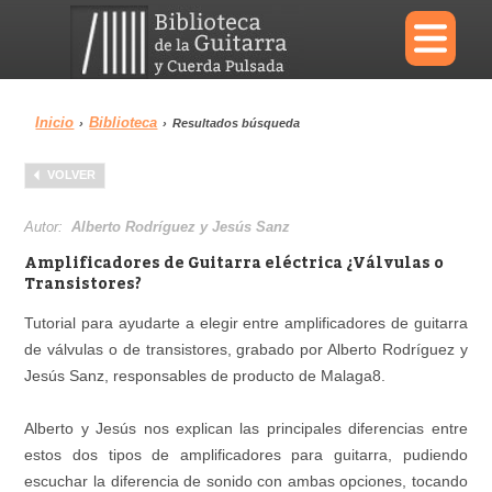
×
Inicio
Biblioteca
›
›
Resultados búsqueda
Menu
VOLVER
Biblioteca
Diccionario
Autor:
Alberto Rodríguez y Jesús Sanz
Amplificadores de Guitarra eléctrica ¿Válvulas o
Transistores?
Tutorial para ayudarte a elegir entre amplificadores de guitarra
Área personal
Reproductor
de válvulas o de transistores, grabado por Alberto Rodríguez y
Jesús Sanz, responsables de producto de Malaga8.
Alberto y Jesús nos explican las principales diferencias entre
estos dos tipos de amplificadores para guitarra, pudiendo
escuchar la diferencia de sonido con ambas opciones, tocando