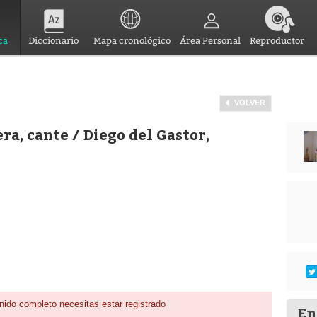
ca
Diccionario
Mapa cronológico
Área Personal
Reproductor
VOLVER
ra, cante / Diego del Gastor,
nido completo necesitas estar registrado
En