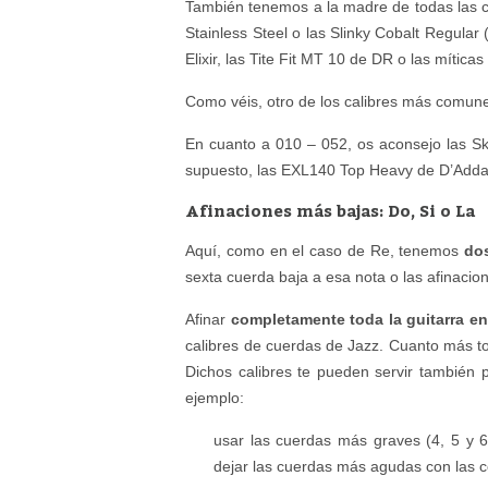
También tenemos a la madre de todas las cue
Stainless Steel o las Slinky Cobalt Regul
Elixir, las Tite Fit MT 10 de DR o las mític
Como véis, otro de los calibres más comun
En cuanto a 010 – 052, os aconsejo las Sk
supuesto, las EXL140 Top Heavy de D’Addar
Afinaciones más bajas: Do, Si o La
Aquí, como en el caso de Re, tenemos
dos
sexta cuerda baja a esa nota o las afinacio
Afinar
completamente toda la guitarra en
calibres de cuerdas de Jazz. Cuanto más t
Dichos calibres te pueden servir también 
ejemplo:
usar las cuerdas más graves (4, 5 y 6
dejar las cuerdas más agudas con las c