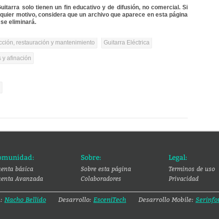
itarra solo tienen un fin educativo y de difusión, no comercial. Si
lquier motivo, considera que un archivo que aparece en esta página
se eliminará.
cción, restauración y mantenimiento
Guitarra Eléctrica
 y afinación
l
omunidad:
Sobre:
Legal:
enta básica
Sobre esta página
Terminos de uso
enta Avanzada
Colaboradores
Privacidad
a:
Nacho Bellido
Desarrollo:
EsceniTech
Desarrollo Mobile:
Serinfo