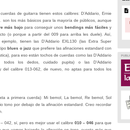
erdas de guitarra tienen estos calibres: D’Addario, Ernie
 son los más básicos para la mayoría de públicos, aunque
re más bajo
para conseguir unos
bendings más fáciles
y
o (o porque a partir del 009 para arriba les duele). Así,
ejemplo, tienen las D’Addario EXL130 (las Extra Super
tipo
blues o jazz
que prefiere las afinaciones estandard con
tica), para eso están tochos de cuerdas como las D’Addario
PUBLI
 todos los dedos, cuidado pupita) o las D’Addario
y del calibre 013-062, de nuevo, no aptas para todos los
exta a primera cuerda): Mi bemol, La bemol, Re bemol, Sol
io tono por debajo de la afinación estandard. Creo recordar
n.
– 042, sí, pero es mejor usar el calibre
010 – 046
para que
a que vamos bajando la afinación en tono, cuesta más que