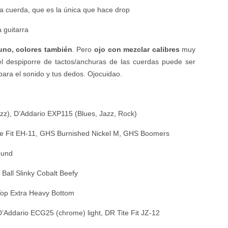
ta cuerda, que es la única que hace drop
 guitarra
uno, colores también
. Pero
ojo con mezclar calibres
muy
l despiporre de tactos/anchuras de las cuerdas puede ser
 para el sonido y tus dedos. Ojocuidao.
zz), D’Addario EXP115 (Blues, Jazz, Rock)
te Fit EH-11, GHS Burnished Nickel M, GHS Boomers
ound
 Ball Slinky Cobalt Beefy
op Extra Heavy Bottom
D’Addario ECG25 (chrome) light, DR Tite Fit JZ-12