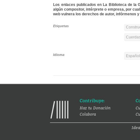
Los enlaces publicados en La Biblioteca de la Gu
algún compositor, intérprete o empresa, por cua
web vulnera los derechos de autor, infórmenos y 
Etiquetas
Constru
Cuerdas
Idioma
Españo
Contribuye:
C
Haz tu Donación
Cu
Colabora
Cu
Ide