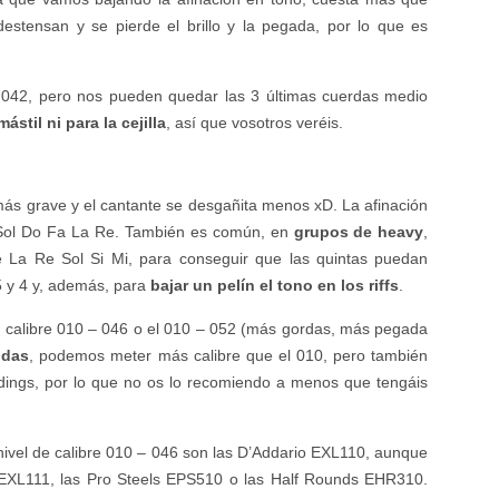
estensan y se pierde el brillo y la pegada, por lo que es
 042, pero nos pueden quedar las 3 últimas cuerdas medio
stil ni para la cejilla
, así que vosotros veréis.
s grave y el cantante se desgañita menos xD. La afinación
 Sol Do Fa La Re. También es común, en
grupos de heavy
,
Re La Re Sol Si Mi, para conseguir que las quintas puedan
5 y 4 y, además, para
bajar un pelín el tono en los riffs
.
el calibre 010 – 046 o el 010 – 052 (más gordas, más pegada
udas
, podemos meter más calibre que el 010, pero también
ings, por lo que no os lo recomiendo a menos que tengáis
ivel de calibre 010 – 046 son las D’Addario EXL110, aunque
EXL111, las Pro Steels EPS510 o las Half Rounds EHR310.