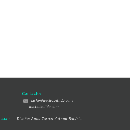
Contacto:
nacho@nachobellido.com
nachobellido.com
n.com
Diseño: Anna Torner / Anna Baldrich