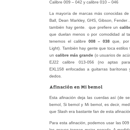
Calibre 009 – 042 y calibre 010 – 046
La mayoría de marcas más conocidas de cu
Ball, Dean Markley, GHS, Gibson, Fender…
también hay gente. que prefiere un
calib
que duelan menos o por comodidad al tact
tenemos el calibre
008 – 038
que, por 
Light). También hay gente que toca estilos 
un
calibre más grande
(o usuarios de acús
EJ22 calibre 013-056 (no aptas para
EXL158 enfocadas a guitarras barítonas 
dedos.
Afinación en Mi bemol
Esta afinación deja las cuerdas así (de s
bemol, Si bemol y Mi bemol, es decir, med
que Slash era bastante fan de esta afinació
Para esta afinación, podemos usar las 009 
los graves tengan mejor pegada. A medid