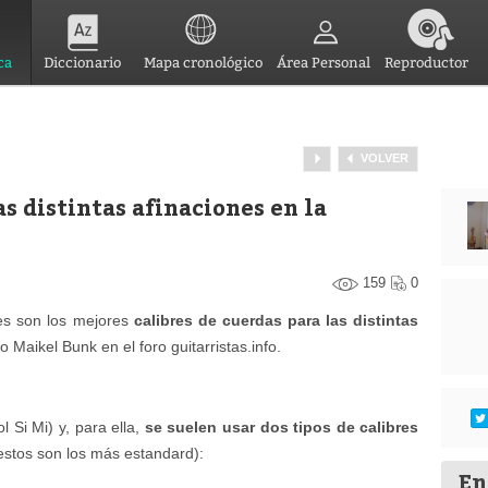
ca
Diccionario
Mapa cronológico
Área Personal
Reproductor
VOLVER
as distintas afinaciones en la
159
0
es son los mejores
calibres de cuerdas para las distintas
o Maikel Bunk en el foro guitarristas.info.
l Si Mi) y, para ella,
se suelen usar dos tipos de calibres
estos son los más estandard):
En