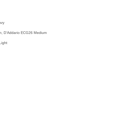
avy
um, D’Addario ECG26 Medium
Light