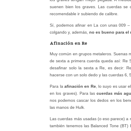
suenen bien los graves. Las cuerdas se d
recomendable ir subiendo de calibre.
Sí, podemos afinar en La con unas 009 –
colgando y, además,
no es bueno para el má
Afinación en Re
Muy común en grupos metaleros. Suenas má
de sexta a primera cuerda queda así: Re
desafinar solo la sexta a Re, es decir: 
hacerse con un solo dedo y las cuerdas 6, 
Para la
afinación en Re
, lo suyo es usar 
en los graves). Para las
cuerdas más ag
nos podemos cascar los dedos en los bend
las manos de Hulk.
Las cuerdas más usadas (o eso parece) a n
también tenemos las Balanced Tone (BT) 