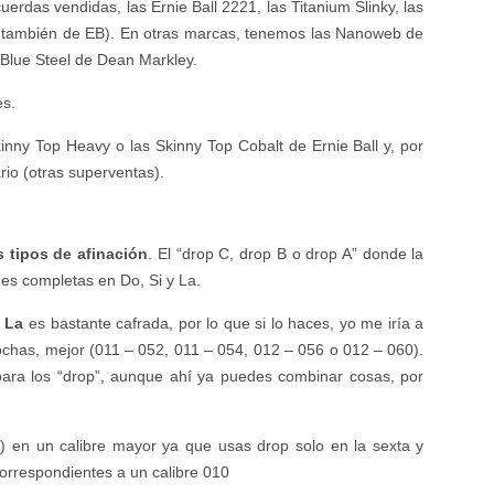
rdas vendidas, las Ernie Ball 2221, las Titanium Slinky, las
ar (también de EB). En otras marcas, tenemos las Nanoweb de
as Blue Steel de Dean Markley.
es.
inny Top Heavy o las Skinny Top Cobalt de Ernie Ball y, por
io (otras superventas).
 tipos de afinación
. El “drop C, drop B o drop A” donde la
nes completas en Do, Si y La.
 La
es bastante cafrada, por lo que si lo haces, yo me iría a
ochas, mejor (011 – 052, 011 – 054, 012 – 056 o 012 – 060).
para los “drop”, aunque ahí ya puedes combinar cosas, por
) en un calibre mayor ya que usas drop solo en la sexta y
orrespondientes a un calibre 010