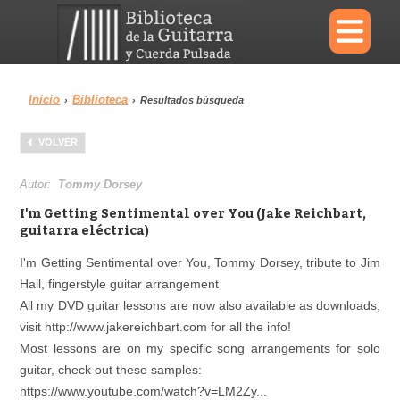
×
Inicio
Biblioteca
›
›
Resultados búsqueda
Menu
VOLVER
Biblioteca
Diccionario
Autor:
Tommy Dorsey
I'm Getting Sentimental over You (Jake Reichbart,
guitarra eléctrica)
I'm Getting Sentimental over You, Tommy Dorsey, tribute to Jim
Área personal
Reproductor
Hall, fingerstyle guitar arrangement
All my DVD guitar lessons are now also available as downloads,
visit http://www.jakereichbart.com for all the info!
Most lessons are on my specific song arrangements for solo
guitar, check out these samples:
https://www.youtube.com/watch?v=LM2Zy...