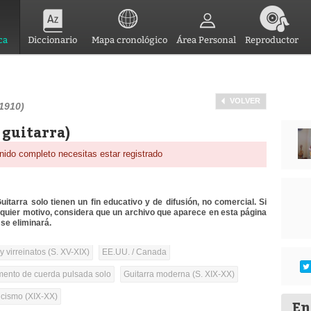
ca
Diccionario
Mapa cronológico
Área Personal
Reproductor
VOLVER
1910)
 guitarra)
nido completo necesitas estar registrado
itarra solo tienen un fin educativo y de difusión, no comercial. Si
lquier motivo, considera que un archivo que aparece en esta página
se eliminará.
 virreinatos (S. XV-XIX)
EE.UU. / Canada
umento de cuerda pulsada solo
Guitarra moderna (S. XIX-XX)
cismo (XIX-XX)
En