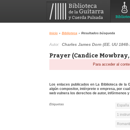
Bibliote
Inicio
›
Biblioteca
›
Resultados búsqueda
Charles James Dorn (EE. UU 1848-
Autor:
Prayer (Candice Mowbray,
Para acceder al conte
Los enlaces publicados en La Biblioteca de la Gu
algún compositor, intérprete o empresa, por cua
web vulnera los derechos de autor, infórmenos y 
Etiquetas
España y
1 instr
Romanti