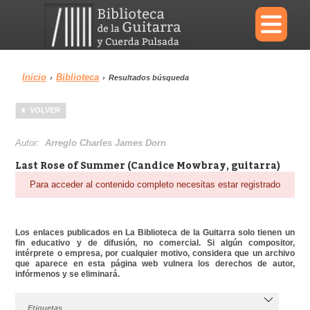
×
Inicio
Biblioteca
›
›
Resultados búsqueda
Menu
VOLVER
Biblioteca
Diccionario
Autor:
Arreglo Charles James Dorn
Last Rose of Summer (Candice Mowbray, guitarra)
Para acceder al contenido completo necesitas estar registrado
Área personal
Reproductor
Los enlaces publicados en La Biblioteca de la Guitarra solo tienen un
fin educativo y de difusión, no comercial. Si algún compositor,
intérprete o empresa, por cualquier motivo, considera que un archivo
que aparece en esta página web vulnera los derechos de autor,
infórmenos y se eliminará.
Etiquetas