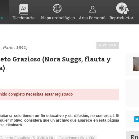
ca
Diccionario
Mapa cronológico
Área Personal
Reproductor
VOLVER
- París, 1841)
reto Grazioso (Nora Suggs, flauta y
a)
nido completo necesitas estar registrado
itarra solo tienen un fin educativo y de difusión, no comercial. Si
lquier motivo, considera que un archivo que aparece en esta página
se eliminará.
En
Guitarra Española (S. XVIII-XXI)
Clasicismo (XVIII-XIX)