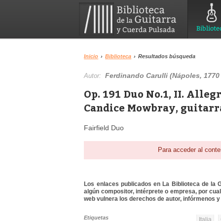
Bibliote
Inicio
›
Biblioteca
›
Resultados búsqueda
Ferdinando Carulli (Nápoles, 1770 
Autor:
Op. 191 Duo No.1, II. Alleg
Candice Mowbray, guitarr
Fairfield Duo
Para acceder al conte
Los enlaces publicados en La Biblioteca de la Gu
algún compositor, intérprete o empresa, por cua
web vulnera los derechos de autor, infórmenos y 
Etiquetas
Italia