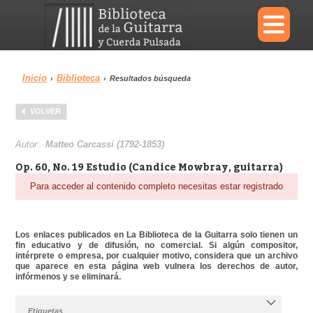
×
Inicio
Biblioteca
›
›
Resultados búsqueda
Menu
VOLVER
Biblioteca
Diccionario
Autor:
Matteo Carcassi (1792-1853)
Op. 60, No. 19 Estudio (Candice Mowbray, guitarra)
Para acceder al contenido completo necesitas estar registrado
Área personal
Reproductor
Los enlaces publicados en La Biblioteca de la Guitarra solo tienen un
fin educativo y de difusión, no comercial. Si algún compositor,
intérprete o empresa, por cualquier motivo, considera que un archivo
que aparece en esta página web vulnera los derechos de autor,
infórmenos y se eliminará.
Etiquetas