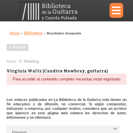
×
Inicio
Biblioteca
›
›
Resultados búsqueda
Menu
VOLVER
Biblioteca
Diccionario
Autor:
F. Shelling
Virginia Waltz (Candice Mowbray, guitarra)
Para acceder al contenido completo necesitas estar registrado
Área personal
Reproductor
Los enlaces publicados en La Biblioteca de la Guitarra solo tienen un
fin educativo y de difusión, no comercial. Si algún compositor,
intérprete o empresa, por cualquier motivo, considera que un archivo
que aparece en esta página web vulnera los derechos de autor,
infórmenos y se eliminará.
Etiquetas