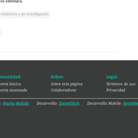
se eliminará.
 históricos y de investigación
l
omunidad:
Sobre:
Legal:
enta básica
Sobre esta página
Terminos de uso
enta Avanzada
Colaboradores
Privacidad
a:
Nacho Bellido
Desarrollo:
EsceniTech
Desarrollo Mobile:
Serinfo