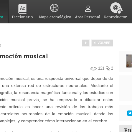
ca
Diccionario
Mapa cronológico
Área Personal
Reproductor
VOLVER
o
emoción musical
121
2
emoción musical, es una respuesta universal que depende de
ta una extensa red de estructuras neuronales. Mediante el
grafía, la resonancia magnética funcional y los estudios con
ación musical previa, se ha empezado a dilucidar estos
ste artículo es hacer una revisión de los trabajos más
s correlatos neuronales de la emoción musical, desde los
mplejos, y comprender cómo interaccionan en el cerebro.
En