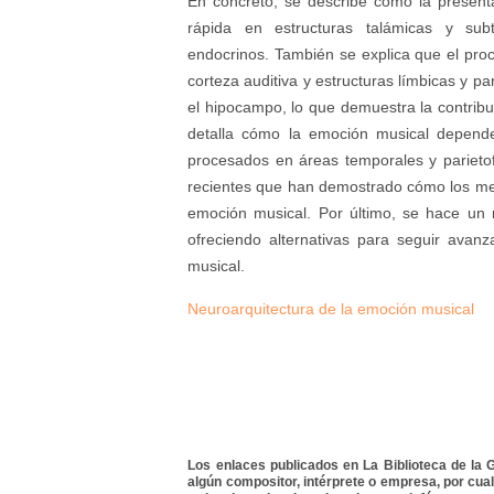
En concreto, se describe cómo la presen
rápida en estructuras talámicas y su
endocrinos. También se explica que el proc
corteza auditiva y estructuras límbicas y pa
el hipocampo, lo que demuestra la contribu
detalla cómo la emoción musical depende 
procesados en áreas temporales y parieto
recientes que han demostrado cómo los me
emoción musical. Por último, se hace un 
ofreciendo alternativas para seguir avan
musical.
Neuroarquitectura de la emoción musical
Los enlaces publicados en La Biblioteca de la Gu
algún compositor, intérprete o empresa, por cua