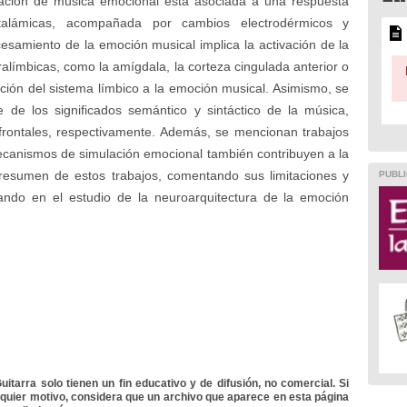
tación de música emocional está asociada a una respuesta
btalámicas, acompañada por cambios electrodérmicos y
esamiento de la emoción musical implica la activación de la
ralímbicas, como la amígdala, la corteza cingulada anterior o
ción del sistema límbico a la emoción musical. Asimismo, se
de los significados semántico y sintáctico de la música,
frontales, respectivamente. Además, se mencionan trabajos
canismos de simulación emocional también contribuyen a la
resumen de estos trabajos, comentando sus limitaciones y
PUBLI
zando en el estudio de la neuroarquitectura de la emoción
itarra solo tienen un fin educativo y de difusión, no comercial. Si
lquier motivo, considera que un archivo que aparece en esta página