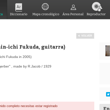
ca
Diccionario
Mapa cronológico
Área Personal
Reproductor
VOLVER
in-ichi Fukuda, guitarra)
ichi Fukuda in 2005)
sgerber" , made by R.Jacob / 1929
nido completo necesitas estar registrado
En