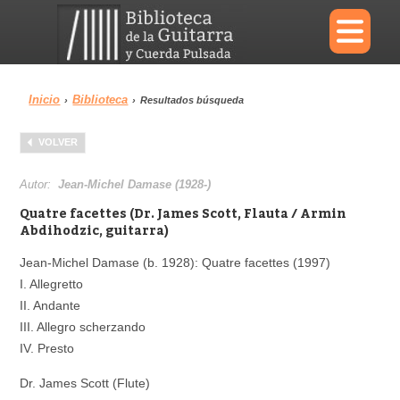
×
Inicio
Biblioteca
›
›
Resultados búsqueda
Menu
VOLVER
Biblioteca
Diccionario
Autor:
Jean-Michel Damase (1928-)
Quatre facettes (Dr. James Scott, Flauta / Armin
Abdihodzic, guitarra)
Jean-Michel Damase (b. 1928): Quatre facettes (1997)
Área personal
Reproductor
I. Allegretto
II. Andante
III. Allegro scherzando
IV. Presto
Dr. James Scott (Flute)