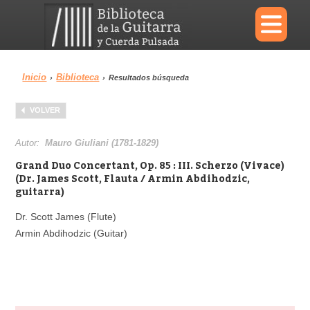
×
Inicio
Biblioteca
›
›
Resultados búsqueda
Menu
VOLVER
Biblioteca
Diccionario
Autor:
Mauro Giuliani (1781-1829)
Grand Duo Concertant, Op. 85 : III. Scherzo (Vivace)
(Dr. James Scott, Flauta / Armin Abdihodzic,
guitarra)
Área personal
Reproductor
Dr. Scott James (Flute)
Armin Abdihodzic (Guitar)