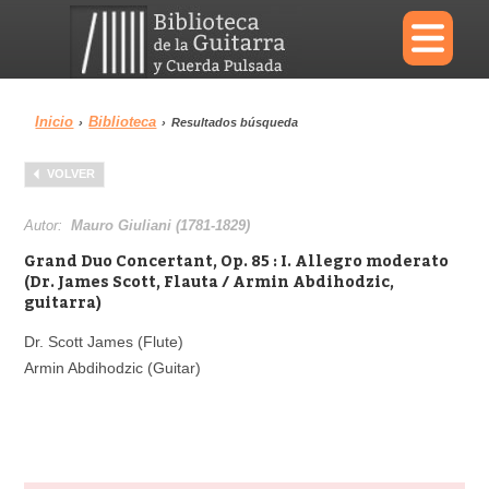
×
Inicio
Biblioteca
›
›
Resultados búsqueda
Menu
VOLVER
Biblioteca
Diccionario
Autor:
Mauro Giuliani (1781-1829)
Grand Duo Concertant, Op. 85 : I. Allegro moderato
(Dr. James Scott, Flauta / Armin Abdihodzic,
guitarra)
Área personal
Reproductor
Dr. Scott James (Flute)
Armin Abdihodzic (Guitar)