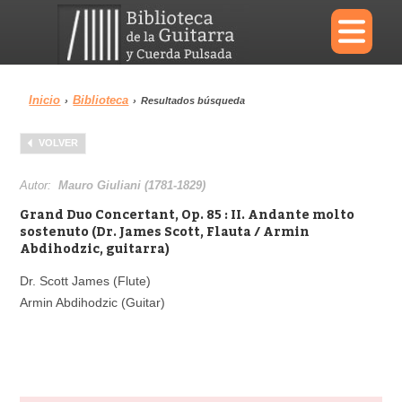
×
Inicio
Biblioteca
›
›
Resultados búsqueda
Menu
VOLVER
Biblioteca
Diccionario
Autor:
Mauro Giuliani (1781-1829)
Grand Duo Concertant, Op. 85 : II. Andante molto
sostenuto (Dr. James Scott, Flauta / Armin
Abdihodzic, guitarra)
Área personal
Reproductor
Dr. Scott James (Flute)
Armin Abdihodzic (Guitar)