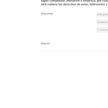
algún compositor, intérprete o empresa, por cua
web vulnera los derechos de autor, infórmenos y 
Etiquetas
Interpre
Guitarra
1 instr
Idioma