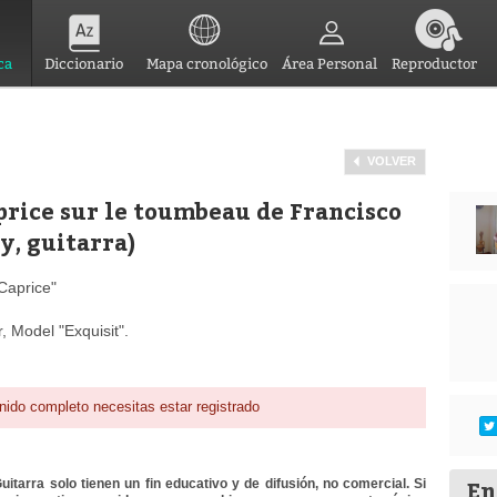
ca
Diccionario
Mapa cronológico
Área Personal
Reproductor
VOLVER
rice sur le toumbeau de Francisco
y, guitarra)
Caprice"
 Model "Exquisit".
nido completo necesitas estar registrado
En
itarra solo tienen un fin educativo y de difusión, no comercial. Si