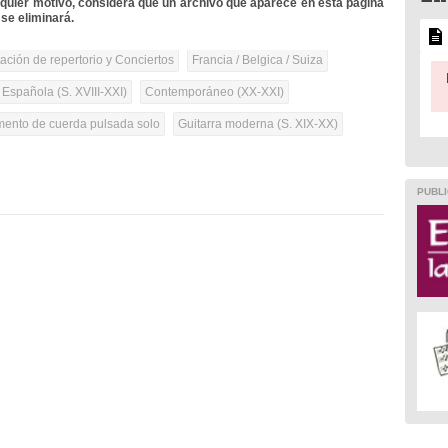
lquier motivo, considera que un archivo que aparece en esta página
se eliminará.
tación de repertorio y Conciertos
Francia / Belgica / Suiza
 Española (S. XVIII-XXI)
Contemporáneo (XX-XXI)
umento de cuerda pulsada solo
Guitarra moderna (S. XIX-XX)
PUBLI