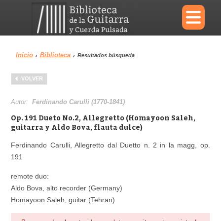
×
Inicio
Biblioteca
›
›
Resultados búsqueda
Menu
VOLVER
Biblioteca
Diccionario
Autor:
Ferdinando Carulli (1770-1841)
Op. 191 Dueto No.2, Allegretto (Homayoon Saleh,
guitarra y Aldo Bova, flauta dulce)
Ferdinando Carulli, Allegretto dal Duetto n. 2 in la magg, op.
Área personal
Reproductor
191
remote duo:
Aldo Bova, alto recorder (Germany)
Homayoon Saleh, guitar (Tehran)