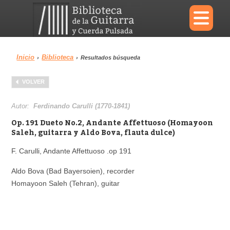
×
Inicio
Biblioteca
›
›
Resultados búsqueda
Menu
VOLVER
Biblioteca
Diccionario
Autor:
Ferdinando Carulli (1770-1841)
Op. 191 Dueto No.2, Andante Affettuoso (Homayoon
Saleh, guitarra y Aldo Bova, flauta dulce)
F. Carulli, Andante Affettuoso .op 191
Área personal
Reproductor
Aldo Bova (Bad Bayersoien), recorder
Homayoon Saleh (Tehran), guitar