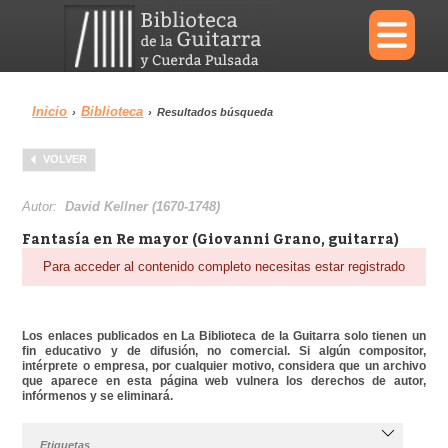
×
Inicio
Biblioteca
›
›
Resultados búsqueda
Menu
VOLVER
Biblioteca
Diccionario
Autor:
David Kellner (1670-1748)
Fantasía en Re mayor (Giovanni Grano, guitarra)
Para acceder al contenido completo necesitas estar registrado
Área personal
Reproductor
Los enlaces publicados en La Biblioteca de la Guitarra solo tienen un
fin educativo y de difusión, no comercial. Si algún compositor,
intérprete o empresa, por cualquier motivo, considera que un archivo
que aparece en esta página web vulnera los derechos de autor,
infórmenos y se eliminará.
Etiquetas