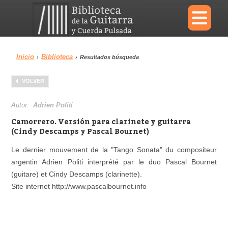
×
Inicio
Biblioteca
›
›
Resultados búsqueda
Menu
VOLVER
Biblioteca
Diccionario
Autor:
Adrien Politi
Camorrero. Versión para clarinete y guitarra
(Cindy Descamps y Pascal Bournet)
Le dernier mouvement de la "Tango Sonata" du compositeur
Área personal
Reproductor
argentin Adrien Politi interprété par le duo Pascal Bournet
(guitare) et Cindy Descamps (clarinette).
Site internet http://www.pascalbournet.info