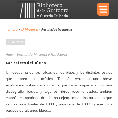
×
Inicio
Biblioteca
›
›
Resultados búsqueda
Menu
VOLVER
Biblioteca
Diccionario
Autor:
Fernando Miranda y R.j.Gauna
Las raices del Blues
Un esquema de las raíces de los blues y los distintos estilos
que abarca esta música. También veremos una breve
Área personal
Reproductor
explicación sobre cada cuadro que ira acompañada por una
discografía básica y algunos libros recomendados.También
estará acompañado de algunos ejemplos de instrumentos que
se usaron a finales de 1800 y principios de 1900 , y ejemplos
básicos de algunos blues...