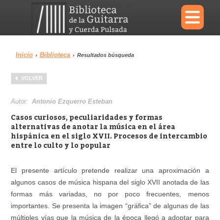
×
Inicio
Biblioteca
›
›
Resultados búsqueda
Menu
VOLVER
Biblioteca
Diccionario
Autor:
Antonio Ezquerro Esteban
Casos curiosos, peculiaridades y formas
alternativas de anotar la música en el área
hispánica en el siglo XVII. Procesos de intercambio
entre lo culto y lo popular
Área personal
Reproductor
El presente artículo pretende realizar una aproximación a
algunos casos de música hispana del siglo XVII anotada de las
formas más variadas, no por poco frecuentes, menos
importantes. Se presenta la imagen “gráfica” de algunas de las
múltiples vías que la música de la época llegó a adoptar para