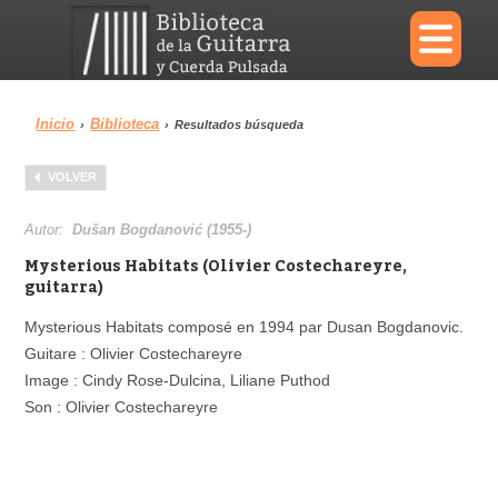
×
Inicio
Biblioteca
›
›
Resultados búsqueda
Menu
VOLVER
Biblioteca
Diccionario
Autor:
Dušan Bogdanović (1955-)
Mysterious Habitats (Olivier Costechareyre,
guitarra)
Mysterious Habitats composé en 1994 par Dusan Bogdanovic.
Área personal
Reproductor
Guitare : Olivier Costechareyre
Image : Cindy Rose-Dulcina, Liliane Puthod
Son : Olivier Costechareyre