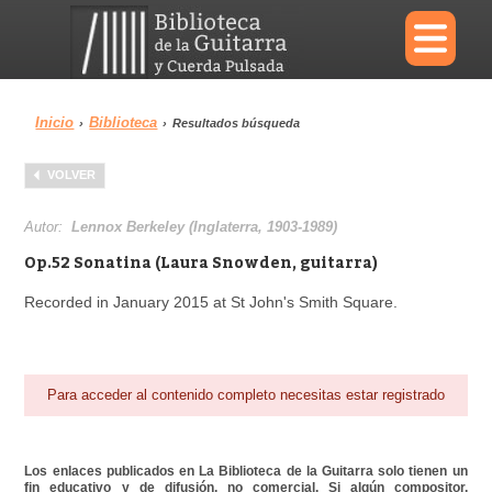
×
Inicio
Biblioteca
›
›
Resultados búsqueda
Menu
VOLVER
Biblioteca
Diccionario
Autor:
Lennox Berkeley (Inglaterra, 1903-1989)
Op.52 Sonatina (Laura Snowden, guitarra)
Recorded in January 2015 at St John's Smith Square.
Área personal
Reproductor
Para acceder al contenido completo necesitas estar registrado
Los enlaces publicados en La Biblioteca de la Guitarra solo tienen un
fin educativo y de difusión, no comercial. Si algún compositor,