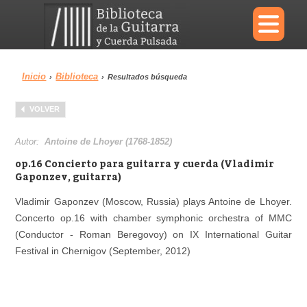
×
Inicio
Biblioteca
›
›
Resultados búsqueda
Menu
VOLVER
Biblioteca
Diccionario
Autor:
Antoine de Lhoyer (1768-1852)
op.16 Concierto para guitarra y cuerda (Vladimir
Gaponzev, guitarra)
Vladimir Gaponzev (Moscow, Russia) plays Antoine de Lhoyer.
Área personal
Reproductor
Concerto op.16 with chamber symphonic orchestra of MMC
(Conductor - Roman Beregovoy) on IX International Guitar
Festival in Chernigov (September, 2012)