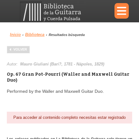
×
Inicio
Biblioteca
›
›
Resultados búsqueda
Menu
VOLVER
Biblioteca
Diccionario
Autor:
Mauro Giuliani (Bari?, 1781 - Nápoles, 1829)
Op. 67 Gran Pot-Pourri (Waller and Maxwell Guitar
Duo)
Performed by the Waller and Maxwell Guitar Duo.
Área personal
Reproductor
Para acceder al contenido completo necesitas estar registrado
Los enlaces publicados en La Biblioteca de la Guitarra solo tienen un