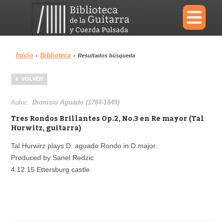
×
Inicio
Biblioteca
›
›
Resultados búsqueda
Menu
VOLVER
Biblioteca
Diccionario
Autor:
Dionisio Aguado (1784-1849)
Tres Rondos Brillantes Op.2, No.3 en Re mayor (Tal
Hurwitz, guitarra)
Tal Hurwirz plays D. aguado Rondo in D major.
Área personal
Reproductor
Produced by Sanel Redzic
4.12.15 Ettersburg castle