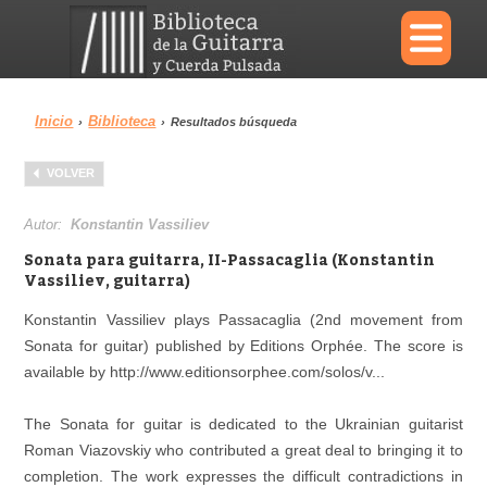
×
Inicio
Biblioteca
›
›
Resultados búsqueda
Menu
VOLVER
Biblioteca
Diccionario
Autor:
Konstantin Vassiliev
Sonata para guitarra, II-Passacaglia (Konstantin
Vassiliev, guitarra)
Konstantin Vassiliev plays Passacaglia (2nd movement from
Área personal
Reproductor
Sonata for guitar) published by Editions Orphée. The score is
available by http://www.editionsorphee.com/solos/v...
The Sonata for guitar is dedicated to the Ukrainian guitarist
Roman Viazovskiy who contributed a great deal to bringing it to
completion. The work expresses the difficult contradictions in