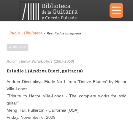
×
Inicio
Biblioteca
›
›
Resultados búsqueda
Menu
VOLVER
Biblioteca
Diccionario
Autor:
Heitor Villa-Lobos (1887-1959)
Estudio 1 (Andrea Dieci, guitarra)
Andrea Dieci plays Etude No.1 from "Douze Etudes" by Heitor
Villa-Lobos
Área personal
Reproductor
"Tribute to Heitor Villa-Lobos - The complete works for solo
guitar"
Meng Hall, Fullerton - California (USA)
Friday, November 6, 2009