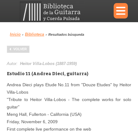
×
Inicio
Biblioteca
›
›
Resultados búsqueda
Menu
VOLVER
Biblioteca
Diccionario
Autor:
Heitor Villa-Lobos (1887-1959)
Estudio 11 (Andrea Dieci, guitarra)
Andrea Dieci plays Etude No.11 from "Douze Etudes" by Heitor
Villa-Lobos
Área personal
Reproductor
"Tribute to Heitor Villa-Lobos - The complete works for solo
guitar"
Meng Hall, Fullerton - California (USA)
Friday, November 6, 2009
First complete live performance on the web