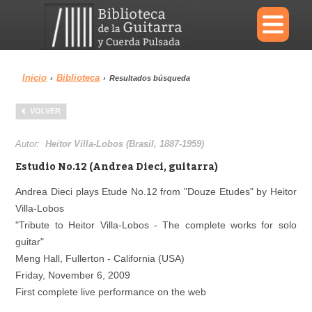
×
Inicio
Biblioteca
›
›
Resultados búsqueda
Menu
VOLVER
Biblioteca
Diccionario
Autor:
Heitor Villa-Lobos (Brasil, 1887-1959)
Estudio No.12 (Andrea Dieci, guitarra)
Andrea Dieci plays Etude No.12 from "Douze Etudes" by Heitor
Villa-Lobos
Área personal
Reproductor
"Tribute to Heitor Villa-Lobos - The complete works for solo
guitar"
Meng Hall, Fullerton - California (USA)
Friday, November 6, 2009
First complete live performance on the web