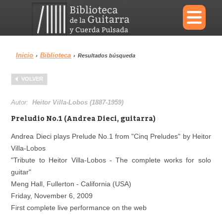
×
Inicio
Biblioteca
›
›
Resultados búsqueda
Menu
VOLVER
Biblioteca
Diccionario
Autor:
Heitor Villa-Lobos (1887-1959)
Preludio No.1 (Andrea Dieci, guitarra)
Andrea Dieci plays Prelude No.1 from "Cinq Preludes" by Heitor
Villa-Lobos
Área personal
Reproductor
"Tribute to Heitor Villa-Lobos - The complete works for solo
guitar"
Meng Hall, Fullerton - California (USA)
Friday, November 6, 2009
First complete live performance on the web