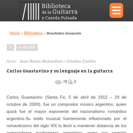
×
Inicio
Biblioteca
›
›
Resultados búsqueda
Menu
VOLVER
Biblioteca
Diccionario
Autor:
Juan Rosso Richardson / Cristina Cuitiño
Carlos Guastavino y su lenguaje en la guitarra
78
0
Área personal
Reproductor
Carlos Guastavino (Santa Fe, 5 de abril de 1912 – 29 de
octubre de 2000), fue un compositor músico argentino, quien
quizá fue el mayor exponente del nacionalismo romántico
argentino.Su estilo musical fuertemente influenciado por el
romanticismo del siglo XIX lo llevó a mantener distancia de los
compositores modernistas argentinos, como por ejemplo