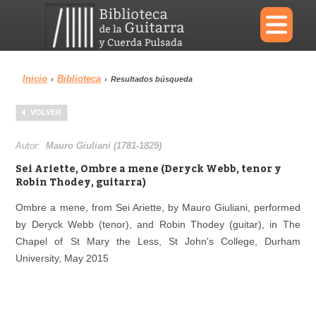
×
Inicio
Biblioteca
›
›
Resultados búsqueda
Menu
VOLVER
Biblioteca
Diccionario
Autor:
Mauro Giuliani (1781-1829)
Sei Ariette, Ombre a mene (Deryck Webb, tenor y
Robin Thodey, guitarra)
Ombre a mene, from Sei Ariette, by Mauro Giuliani, performed
Área personal
Reproductor
by Deryck Webb (tenor), and Robin Thodey (guitar), in The
Chapel of St Mary the Less, St John's College, Durham
University, May 2015